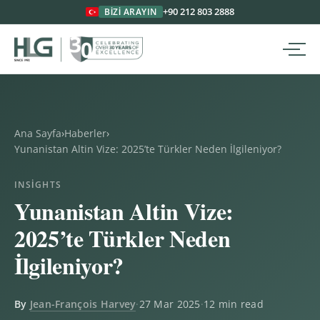
+90 212 803 2888
BIZI ARAYIN
Ana Sayfa
›
Haberler
›
Yunanistan Altin Vize: 2025’te Türkler Neden İlgileniyor?
INSIGHTS
Yunanistan Altin Vize:
2025’te Türkler Neden
İlgileniyor?
By
Jean-François Harvey
·
27 Mar 2025
·
12 min read