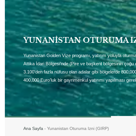
YUNANISTAN OTURUMA IZN
Yunanistan Golden Vize programı, yatırım yoluyla oturma
Attika İdari Bölgesi’nde (Pire ve başkent bölgesinin çoğu 
3.100’den fazla nüfusu olan adalar gibi bölgelerde 800,000
400,000 Euro’luk bir gayrimenkul yatırımı yapılması gere
Ana Sayfa
-
Yunanistan Oturuma Izni (GIRP)