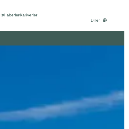
iz
Haberler
Kariyerler
Diller