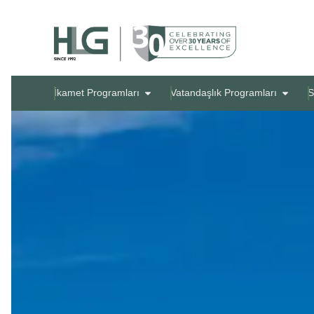
İkamet Programları
Vatandaşlık Programları
S