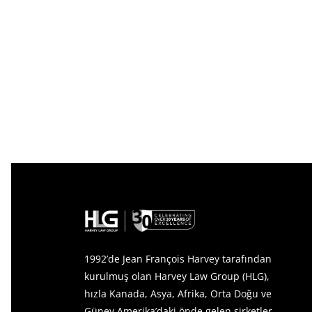
1992’de Jean François Harvey tarafından
kurulmuş olan Harvey Law Group (HLG),
hızla Kanada, Asya, Afrika, Orta Doğu ve
Güney Amerika’daki önde gelen şirketler,