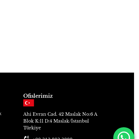
Ofislerimiz
k
Ahi Evran Cad. 42 Maslak No:6 A
Blok K:11 D:4 Maslak/İstanbul
Türkiye