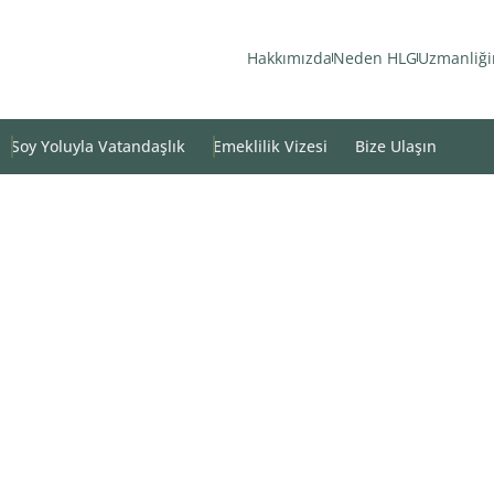
Hakkımızda
Neden HLG
Uzmanliği
Soy Yoluyla Vatandaşlık
Emeklilik Vizesi
Bize Ulaşın