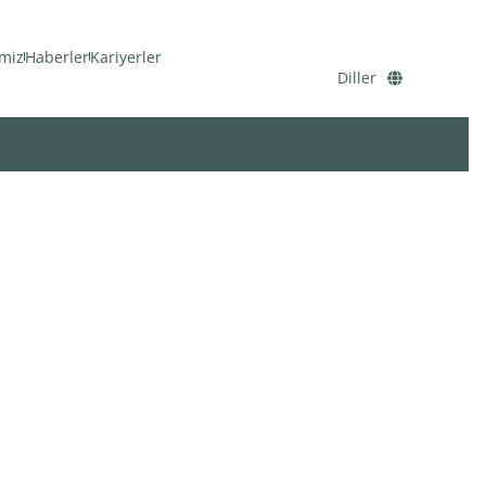
miz
Haberler
Kariyerler
Diller