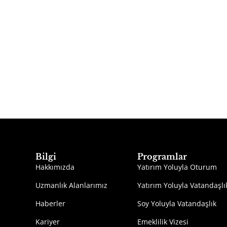
Bilgi
Programlar
Hakkımızda
Yatırım Yoluyla Oturum
Uzmanlık Alanlarımız
Yatırım Yoluyla Vatandaşlı
Haberler
Soy Yoluyla Vatandaşlık
Kariyer
Emeklilik Vizesi