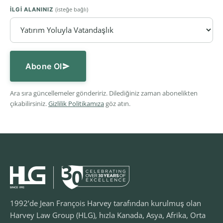
(isteğe bağlı)
İLGI ALANINIZ
Abone Ol
Ara sıra güncellemeler göndeririz. Dilediğiniz zaman abonelikten
çıkabilirsiniz.
Gizlilik Politikamıza
göz atın.
1992’de Jean François Harvey tarafından kurulmuş olan
Harvey Law Group (HLG), hızla Kanada, Asya, Afrika, Orta