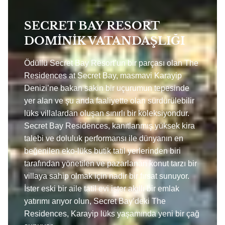
SECRET BAY RESORT
DOMİNİK VATANDAŞLIĞI
Ödüllü Secret Bay Resort’un bir parçası olan The
Residences at Secret Bay, masmavi Karayip
Denizi’ne bakan sakin bir uçurumun tepesinde
yer alan ve şu anda faaliyette olan sürdürülebilir
lüks villalardan oluşan sınırlı bir koleksiyondur.
Secret Bay Residences, kanıtlanmış yüksek kira
talebi ve doluluk performansı ile dünyanın en
beğenilen eko-lüks butik tatil yerlerinden biri
tarafından yönetilen ve pazarlanan konut tarzı bir
villaya sahip olmak için nadir bir fırsat sunuyor.
İster eski bir aile tatil evi ister akıllı bir emlak
yatırımı arıyor olun, Secret Bay’deki The
Residences, Karayip lüks yaşamında yeni bir çağ