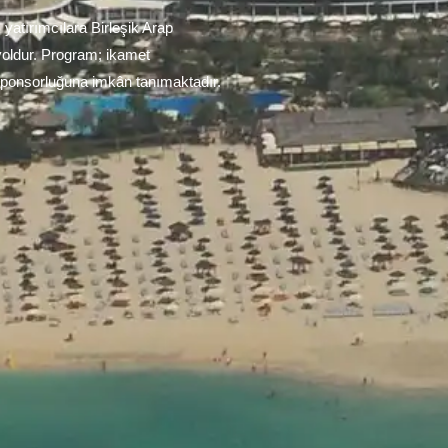
atırımcılara Birleşik Arap
 yoldur. Program; ikamet
 sponsorluğuna imkân tanımaktadır.