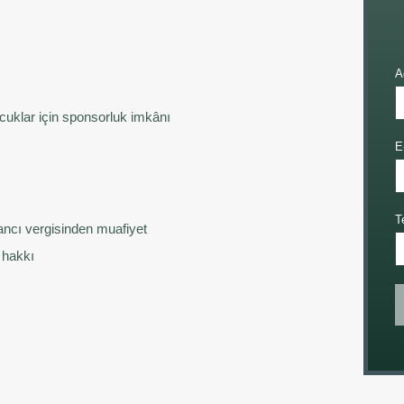
A
cuklar için sponsorluk imkânı
E
T
zancı vergisinden muafiyet
 hakkı